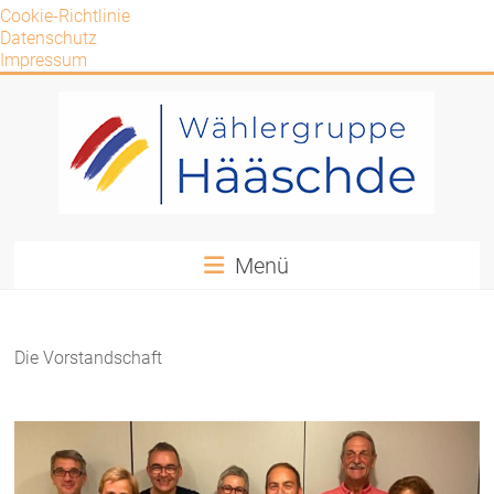
Cookie-Richtlinie
Datenschutz
Impressum
Zum
Inhalt
springen
Wählergruppe
Menü
Hääschde
e.V.
Die Vorstandschaft
WG
Hääschde