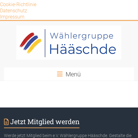
Cookie-Richtlinie
Datenschutz
Impressum
Zum
Inhalt
springen
Wählergruppe
Menü
Hääschde
e.V.
WG
Hääschde
Jetzt Mitglied werden
Werde jetzt Mitglied beim e.V. Wählergruppe Hääschde. Gestalte die