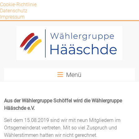
Cookie-Richtlinie
Datenschutz
Impressum
Zum
Inhalt
springen
Wählergruppe
Menü
Hääschde
e.V.
Aus der Wählergruppe
Schöffel
wird die Wählergruppe
WG
Hääschde
e.V.
Hääschde
Seit dem 15.08.2019 sind wir mit neun Mitgliedern im
Ortsgemeinderat vertreten. Mit so viel Zuspruch und
Wählerstimmen hatten wir nicht gerechnet.