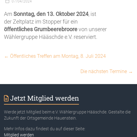
07/04/2024
Am
Sonntag, den 13. Oktober 2024
, ist
der Zeltplatz im Stopper für ein
öffentliches Grumbeerebroore
von unserer
Wählergruppe Hääschde e.V. reserviert.
←
Öffentliches Treffen am Montag, 8. Juli 2024
Die nächsten Termine
→
Jetzt Mitglied werden
Werde jetzt Mitglied beim e.V. Wählergruppe Hääschde. Gestalte die
Zukunft der Ortsgemeinde Hauenstein.
Mehr Infos dazu findest du auf dieser Seite:
Mitglied werden