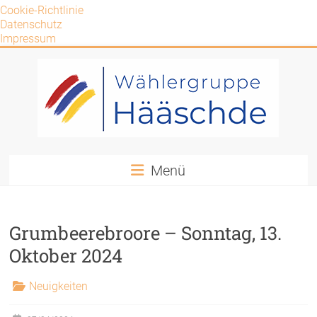
Cookie-Richtlinie
Datenschutz
Impressum
Zum
Inhalt
springen
Wählergruppe
Menü
Hääschde
e.V.
Grumbeerebroore – Sonntag, 13.
WG
Oktober 2024
Hääschde
Neuigkeiten