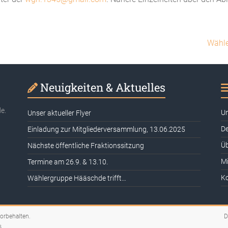
Wähle
Neuigkeiten & Aktuelles
e.
Un
Unser aktueller Flyer
De
Einladung zur Mitgliederversammlung, 13.06.2025
Üb
Nächste öffentliche Fraktionssitzung
Mi
Termine am 26.9. & 13.10.
K
Wählergruppe Hääschde trifft…
vorbehalten.
D
s
.