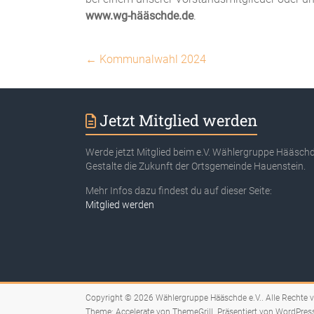
www.wg-hääschde.de
.
←
Kommunalwahl 2024
Jetzt Mitglied werden
Werde jetzt Mitglied beim e.V. Wählergruppe Hääschd
Gestalte die Zukunft der Ortsgemeinde Hauenstein.
Mehr Infos dazu findest du auf dieser Seite:
Mitglied werden
Copyright © 2026
Wählergruppe Hääschde e.V.
. Alle Rechte 
Theme:
Accelerate
von ThemeGrill. Präsentiert von
WordPres