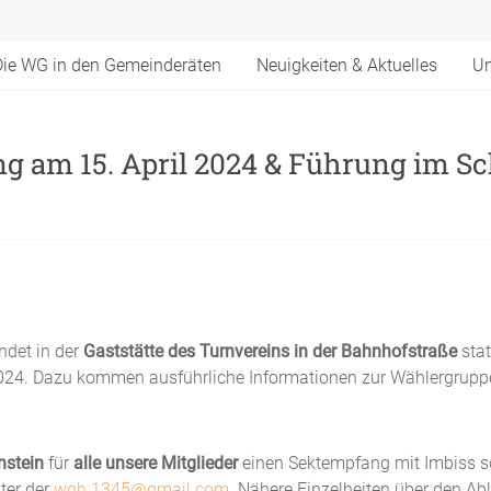
Die WG in den Gemeinderäten
Neuigkeiten & Aktuelles
Un
zung am 15. April 2024 & Führung im
ndet in der
Gaststätte des Turnvereins in der Bahnhofstraße
sta
2024. Dazu kommen ausführliche Informationen zur Wählergru
nstein
für
alle unsere
Mitglieder
einen Sektempfang mit Imbiss so
ter der
wgh.1345@gmail.com
. Nähere Einzelheiten über den Ab