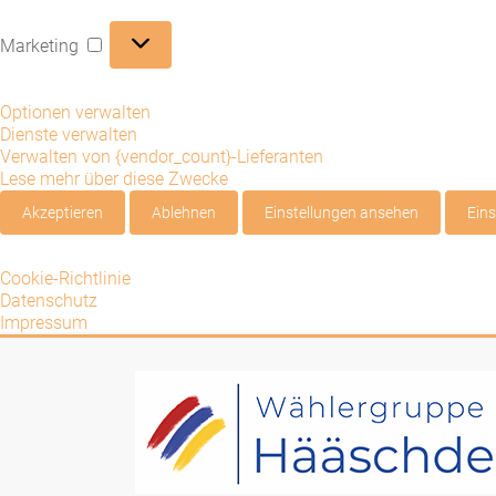
Marketing
Marketing
Optionen verwalten
Dienste verwalten
Verwalten von {vendor_count}-Lieferanten
Lese mehr über diese Zwecke
Akzeptieren
Ablehnen
Einstellungen ansehen
Eins
Cookie-Richtlinie
Datenschutz
Impressum
Zum
Inhalt
Wählergruppe
springen
Hääschde
e.V.