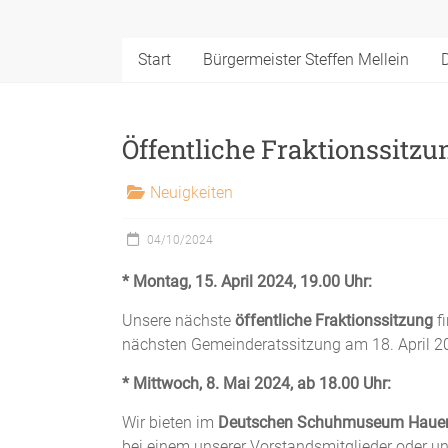
WG
Hääschde
Start
Bürgermeister Steffen Mellein
Öffentliche Fraktionssit
Neuigkeiten
04/10/2024
* Montag, 15. April 2024, 19.00 Uhr:
Unsere nächste
öffentliche Fraktionssitzung
fi
nächsten Gemeinderatssitzung am 18. April 
* Mittwoch, 8. Mai 2024, ab 18.00 Uhr:
Wir bieten im
Deutschen Schuhmuseum Haue
bei einem unserer Vorstandsmitglieder oder un