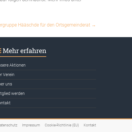
rgruppe Hääschde für den Ortsgemeinderat
→
Mehr erfahren
sere Aktionen
r Verein
er uns
tglied werden
ontakt
atenschutz
Impressum
Cookie-Richtlinie (EU)
Kontakt